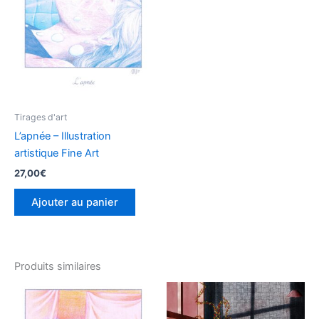
Tirages d'art
L’apnée – Illustration
artistique Fine Art
27,00
€
Ajouter au panier
Produits similaires
Plage
Ce
de
produ
prix :