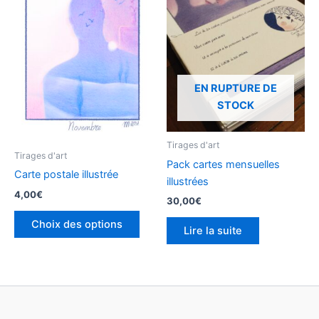
plusieurs
variations.
Les
options
peuvent
EN RUPTURE DE
être
STOCK
choisies
sur
la
Tirages d'art
Tirages d'art
page
Pack cartes mensuelles
Carte postale illustrée
du
illustrées
produit
4,00
€
30,00
€
Choix des options
Lire la suite