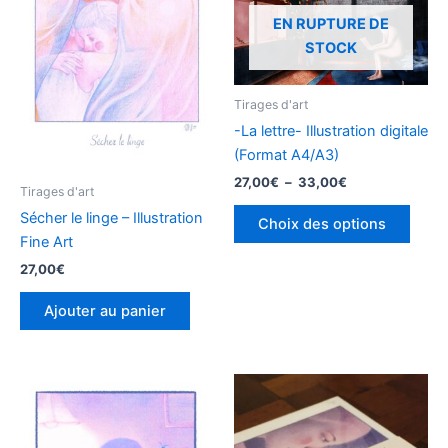
27,00€
a
à
EN RUPTURE DE
plusi
33,00€
STOCK
variat
Les
optio
Tirages d'art
peuv
-La lettre- Illustration digitale
être
(Format A4/A3)
chois
27,00
€
–
33,00
€
Tirages d'art
sur
Sécher le linge – Illustration
la
Choix des options
Fine Art
page
27,00
€
du
produ
Ajouter au panier
Ce
produit
a