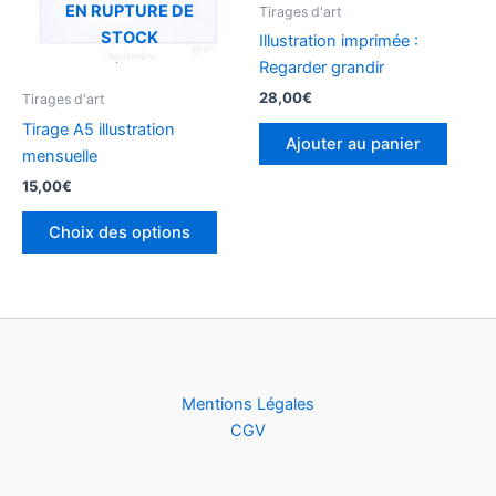
être
EN RUPTURE DE
Tirages d'art
choisies
STOCK
Illustration imprimée :
sur
Regarder grandir
la
28,00
€
Tirages d'art
page
Tirage A5 illustration
du
Ajouter au panier
mensuelle
produit
15,00
€
Choix des options
Mentions Légales
CGV