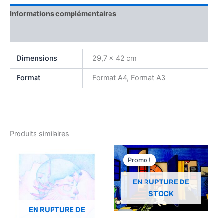
Informations complémentaires
Avis (0)
Dimensions
29,7 × 42 cm
Format
Format A4, Format A3
Produits similaires
Le
Le
prix
prix
Promo !
Promo !
initial
actuel
était :
est :
27,00€.
13,50€.
EN RUPTURE DE
STOCK
EN RUPTURE DE