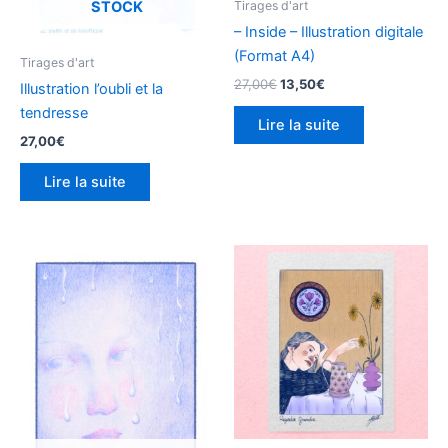
STOCK
Tirages d'art
– Inside – Illustration digitale
(Format A4)
Tirages d'art
27,00
€
13,50
€
Illustration l’oubli et la
tendresse
Lire la suite
27,00
€
Lire la suite
Ce
produit
a
plusieurs
variations.
Les
options
peuvent