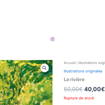
Accueil
/
Illustrations orig
Le
Illustrations originales
prix
La rivière
initial
50,00
€
40,00
€
était :
Rupture de stock
50,00€