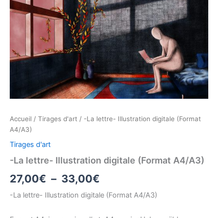
prix :
lettre-
Illustration
27,00€
digitale
(Format
à
A4/A3)
33,00€
Accueil
/
Tirages d'art
/ -La lettre- Illustration digitale (Format
A4/A3)
Tirages d'art
-La lettre- Illustration digitale (Format A4/A3)
27,00
€
–
33,00
€
-La lettre- Illustration digitale (Format A4/A3)