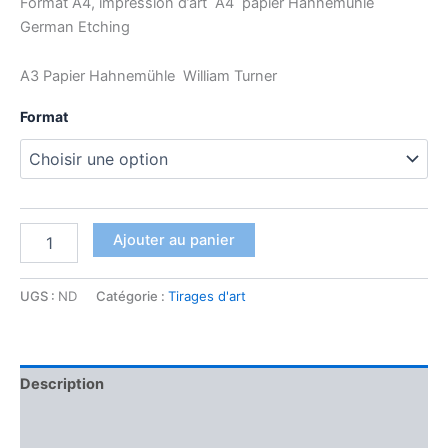
Format A4, impression d’art A4 papier Hahnemühle
German Etching
A3 Papier Hahnemühle William Turner
Format
Ajouter au panier
UGS :
ND
Catégorie :
Tirages d'art
Description
Informations complémentaires