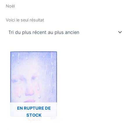
Noël
Voici le seul résultat
Ce
produit
a
plusieurs
variations.
Les
options
peuvent
être
EN RUPTURE DE
choisies
STOCK
sur
la