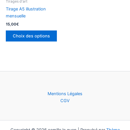
Tirages d'art
page
Tirage A5 illustration
du
mensuelle
produit
15,00
€
Choix des options
Mentions Légales
CGV