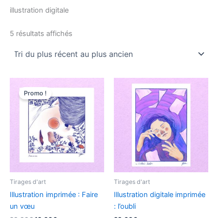
illustration digitale
5 résultats affichés
Le
Le
prix
prix
Promo !
initial
actuel
était :
est :
20,00€.
16,00€.
Tirages d'art
Tirages d'art
Illustration imprimée : Faire
Illustration digitale imprimée
un vœu
: l’oubli