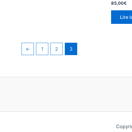
85,00
€
Lire l
←
1
2
3
Copyri