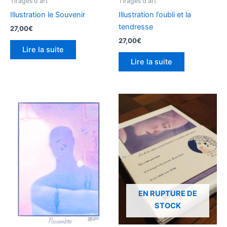
Tirages d'art
Tirages d'art
Illustration le Souvenir
Illustration l’oubli et la
tendresse
27,00
€
27,00
€
Lire la suite
Lire la suite
Ce
produit
a
plusieurs
variations.
Les
options
peuvent
EN RUPTURE DE
être
STOCK
choisies
sur