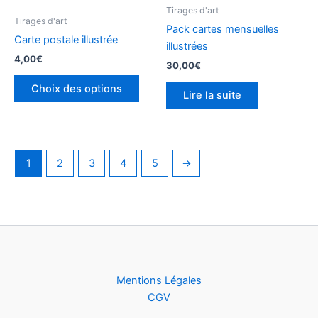
la
Tirages d'art
Tirages d'art
page
Pack cartes mensuelles
Carte postale illustrée
du
illustrées
produit
4,00
€
30,00
€
Choix des options
Lire la suite
1
2
3
4
5
→
Mentions Légales
CGV