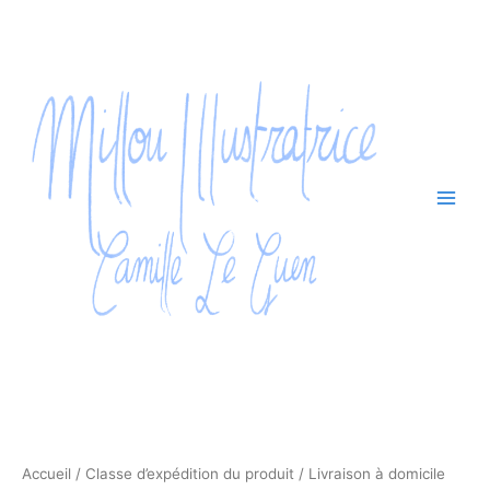
Trié
Aller
du
plus
au
récent
contenu
au
plus
ancien
Accueil
/ Classe d’expédition du produit / Livraison à domicile